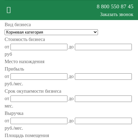
8 800 550 87 45
Заказать звонок
Вид бизнеса
Меню
Стоимость бизнеса
от
до
сайта
руб
Место нахождения
Прибыль
от
до
руб./мес.
Срок окупаемости бизнеса
от
до
мес.
Выручка
от
до
руб./мес.
Площадь помещения