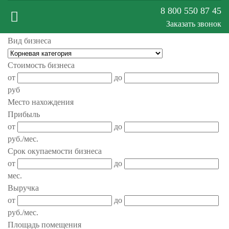
8 800 550 87 45
Заказать звонок
Вид бизнеса
Меню
Стоимость бизнеса
от
до
сайта
руб
Место нахождения
Прибыль
от
до
руб./мес.
Срок окупаемости бизнеса
от
до
мес.
Выручка
от
до
руб./мес.
Площадь помещения