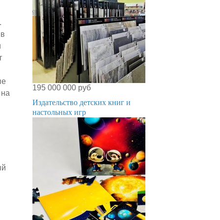
.
 в
и
т
ые
195 000 000 руб
 на
Издательство детских книг и
настольных игр
ый