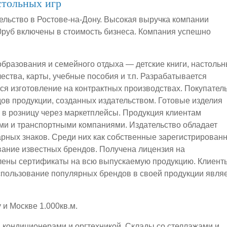
стольных игр
ельство в Ростове-на-Дону. Высокая выручка компании
00руб включены в стоимость бизнеса. Компания успешно
образования и семейного отдыха — детские книги, настоль
чества, карты, учебные пособия и т.п. Разрабатывается
тся изготовление на контрактных производствах. Покупател
дов продукции, созданных издательством. Готовые изделия
и в розницу через маркетплейсы. Продукция клиентам
ми и транспортными компаниями. Издательство обладает
арных знаков. Среди них как собственные зарегистрирован
ование известных брендов. Получена лицензия на
лены сертификаты на всю выпускаемую продукцию. Клиент
спользование популярных брендов в своей продукции явля
 и Москве 1.000кв.м.
кондиционерами и оргтехникой. Склады со стеллажами и