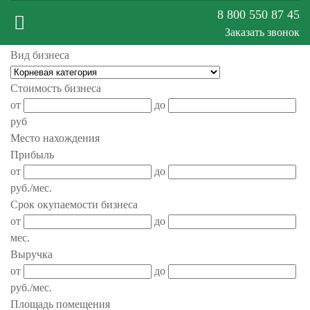
8 800 550 87 45
Заказать звонок
Вид бизнеса
Меню
Стоимость бизнеса
от
до
сайта
руб
Место нахождения
Прибыль
от
до
руб./мес.
Срок окупаемости бизнеса
от
до
мес.
Выручка
от
до
руб./мес.
Площадь помещения