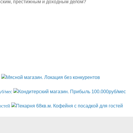
еским, престижным и доходным делом?
уб/мес
остей