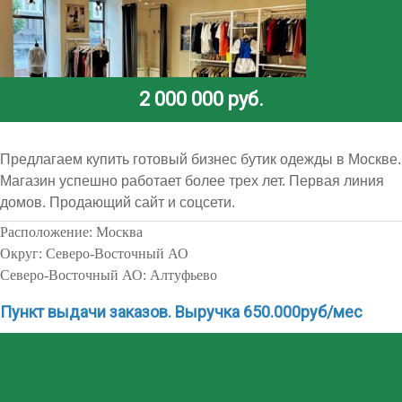
2 000 000 руб.
Предлагаем купить готовый бизнес бутик одежды в Москве.
Магазин успешно работает более трех лет. Первая линия
домов. Продающий сайт и соцсети.
Расположение:
Москва
Значительное количество покупателей приходит по
Округ:
Северо-Восточный АО
предварительной записи. Стилист заранее подбирает
Северо-Восточный АО:
Алтуфьево
покупателю несколько образов. Продажа одежды
комплектами увеличивает средний чек. Много покупателей
Пункт выдачи заказов. Выручка 650.000руб/мес
заходят с улицы за счет расположения на первой линии
домов одной из центральных оживленных улиц. Развивая
сайт, соцсети и рекламу в интернете можно увеличивать
количество покупателей и выручку.