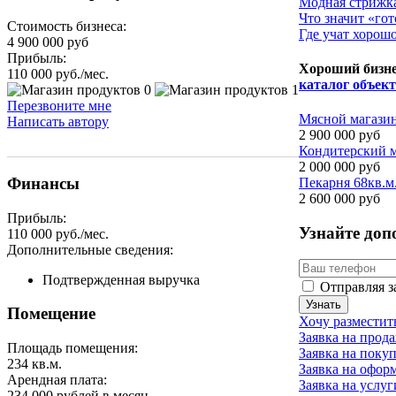
Модная стрижка
​Что значит «го
Стоимость бизнеса:
​Где учат хорош
4 900 000 руб
Прибыль:
Хороший бизн
110 000 руб./мес.
каталог объек
Перезвоните мне
Мясной магазин
Написать автору
2 900 000 руб
Кондитерский м
2 000 000 руб
Финансы
Пекарня 68кв.м.
2 600 000 руб
Прибыль:
Узнайте доп
110 000 руб./мес.
Дополнительные сведения:
Подтвержденная выручка
Отправляя з
Помещение
Хочу разместит
Заявка на прод
Площадь помещения:
Заявка на поку
234 кв.м.
Заявка на офор
Арендная плата:
Заявка на услуг
234 000 рублей в месяц