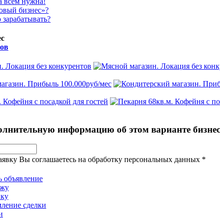
 всем нужна!
товый бизнес»?
о зарабатывать?
ес
тов
. Локация без конкурентов
агазин. Прибыль 100.000руб/мес
 Кофейня с посадкой для гостей
олнительную информацию об этом варианте бизне
аявку Вы соглашаетесь на обработку персональных данных
*
ь объявление
ажу
пку
мление сделки
и