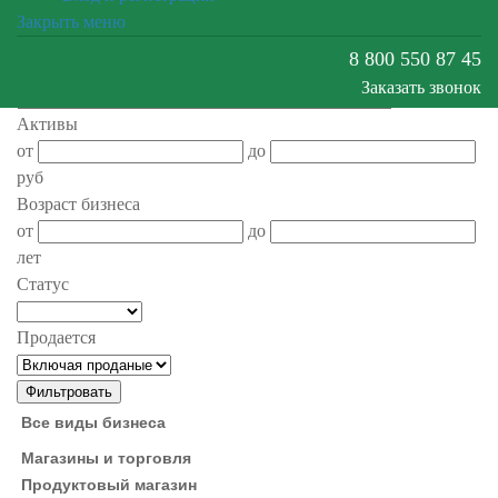
от
до
Закрыть меню
кв.м.
8 800 550 87 45
Основание права
Заказать звонок
Активы
от
до
руб
Возраст бизнеса
от
до
лет
Статус
Продается
Все виды бизнеса
Магазины и торговля
Продуктовый магазин