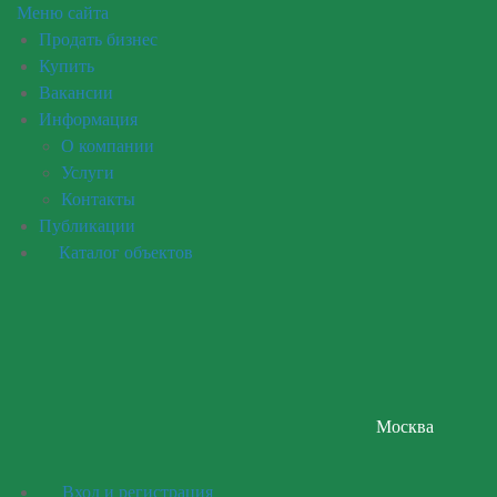
Меню сайта
Продать бизнес
Купить
Вид бизнеса
Вакансии
Информация
Стоимость бизнеса
О компании
от
до
Услуги
руб
Контакты
Место нахождения
Публикации
Прибыль
Каталог объектов
от
до
руб./мес.
Срок окупаемости бизнеса
от
до
мес.
Выручка
Москва
от
до
руб./мес.
Площадь помещения
Вход и регистрация