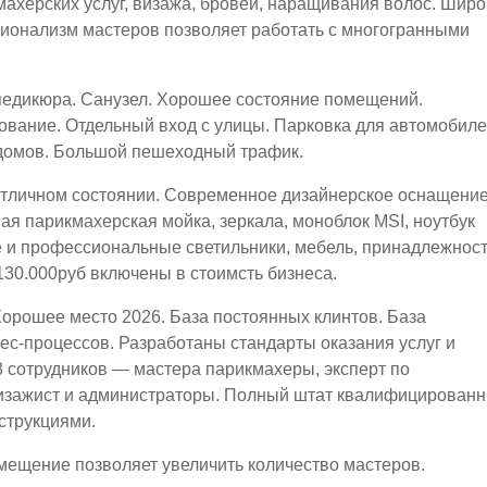
ахерских услуг, визажа, бровей, наращивания волос. Широ
сионализм мастеров позволяет работать с многогранными
педикюра. Санузел. Хорошее состояние помещений.
ование. Отдельный вход с улицы. Парковка для автомобиле
домов. Большой пешеходный трафик.
отличном состоянии. Современное дизайнерское оснащение
я парикмахерская мойка, зеркала, моноблок MSI, ноутбук
е и профессиональные светильники, мебель, принадлежност
130.000руб включены в стоимсть бизнеса.
, Хорошее место 2026. База постоянных клинтов. База
ес-процессов. Разработаны стандарты оказания услуг и
8 сотрудников — мастера парикмахеры, эксперт по
изажист и администраторы. Полный штат квалифицирован
струкциями.
мещение позволяет увеличить количество мастеров.