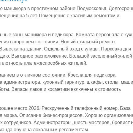
ию маникюра в престижном районе Подмосковья. Долгосро
ещения на 5 лет. Помещение с красивым ремонтом и
ьные зоны маникюра и педикюра. Комната персонала с кух
ения в хорошем состоянии. Новый стильный ремонт.
ывеска на здании. Отдельный вход с улицы. Парковка для
удию. Выгодное расположение. Большой заселенный жилой
 плотность платежеспособных жителей.
нием в отличном состоянии. Кресла для педикюра,
а администратора, кухонный гарнитур, шкафы, столы, маш
оты. Запасы лаков и косметики включены в стоимость
орошее место 2026. Раскрученный телефонный номер. База
ая марка. Описание бизнес-процессов. Хорошо организова
 сотрудников. Администраторы, шесть мастеров, бровист 
оманда обучена локальным регламентам.