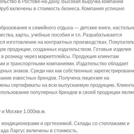
ельство в Ростове-на-Дону. Высокая выручка компании
00руб включены в стоимость бизнеса. Компания успешно
образования и семейного отдыха — детские книги, настоль
чества, карты, учебные пособия и т.п. Разрабатывается
тся изготовление на контрактных производствах. Покупател
дов продукции, созданных издательством. Готовые изделия
и в розницу через маркетплейсы. Продукция клиентам
ми и транспортными компаниями. Издательство обладает
арных знаков. Среди них как собственные зарегистрирован
ование известных брендов. Получена лицензия на
лены сертификаты на всю выпускаемую продукцию. Клиент
спользование популярных брендов в своей продукции явля
 и Москве 1.000кв.м.
кондиционерами и оргтехникой. Склады со стеллажами и
ада Ларгус включены в стоимость.