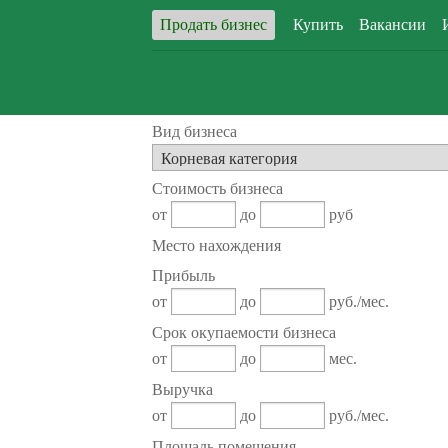
Продать бизнес
Купить
Вакансии
Вид бизнеса
Стоимость бизнеса
от
до
руб
Место нахождения
Прибыль
от
до
руб./мес.
Срок окупаемости бизнеса
от
до
мес.
Выручка
от
до
руб./мес.
Площадь помещения