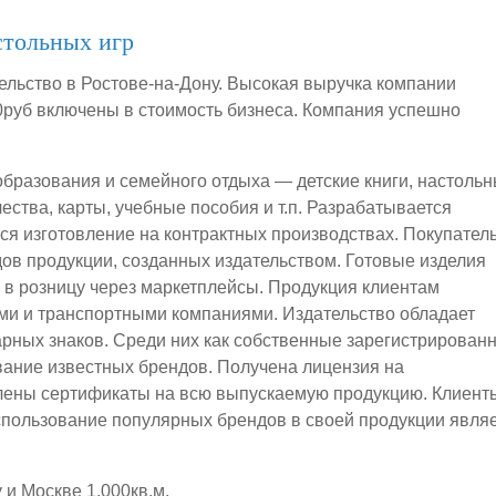
стольных игр
ельство в Ростове-на-Дону. Высокая выручка компании
00руб включены в стоимость бизнеса. Компания успешно
образования и семейного отдыха — детские книги, настоль
чества, карты, учебные пособия и т.п. Разрабатывается
тся изготовление на контрактных производствах. Покупател
дов продукции, созданных издательством. Готовые изделия
и в розницу через маркетплейсы. Продукция клиентам
ми и транспортными компаниями. Издательство обладает
арных знаков. Среди них как собственные зарегистрирован
ование известных брендов. Получена лицензия на
лены сертификаты на всю выпускаемую продукцию. Клиент
спользование популярных брендов в своей продукции явля
 и Москве 1.000кв.м.