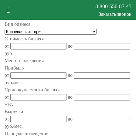
8 800 550 87 45
Заказать звонок
Вид бизнеса
Меню
Стоимость бизнеса
от
до
сайта
руб
Место нахождения
Прибыль
от
до
руб./мес.
Срок окупаемости бизнеса
от
до
мес.
Выручка
от
до
руб./мес.
Площадь помещения