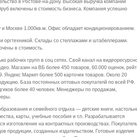
ельство в Ростове-на-Дону. Высокая выручка компании
00руб включены в стоимость бизнеса. Компания успешно
 и Москве 1.000кв.м. Офис обладает кондиционированием.
 оргтехникой. Склады со стеллажами и штабеллерами.
ючены в стоимость.
ко рабочих групп в соц сетях. Свой канал на видеоресурсн
ео. Магазин на ВБ более 450 товаров, 60.000 оценок, рейт
.9. Яндекс Маркет более 500 карточек товаров. Около 20
дукцию. База постоянных оптовых покупателй по всей РФ.
гиков более 40 человек. Менеджеры по продажам,
неры.
образования и семейного отдыха — детские книги, настоль
чества, карты, учебные пособия и т.п. Разрабатывается
тся изготовление на контрактных производствах. Покупател
дов продукции, созданных издательством. Готовые изделия