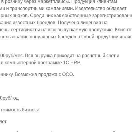
и в розницу через маркетплейсы. Продукция клиентам
ми и транспортными компаниями. Издательство обладает
арных знаков. Среди них как собственные зарегистрирован
ование известных брендов. Получена лицензия на
лены сертификаты на всю выпускаемую продукцию. Клиент
спользование популярных брендов в своей продукции явля
00руб/мес. Вся выручка приходит на расчетный счет и
я в компьютерной программе 1С ЕRP.
еннику. Возможна продажа с ООО.
0руб/год
стоимость бизнеса
лет