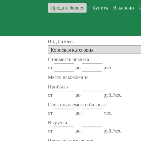
Продать бизнес
Купить
Вакансии
Вид бизнеса
Стоимость бизнеса
от
до
руб
Место нахождения
Прибыль
от
до
руб./мес.
Срок окупаемости бизнеса
от
до
мес.
Выручка
от
до
руб./мес.
Площадь помещения