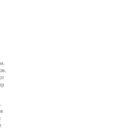
и.
ов.
ют
тр
.
 в
и
т