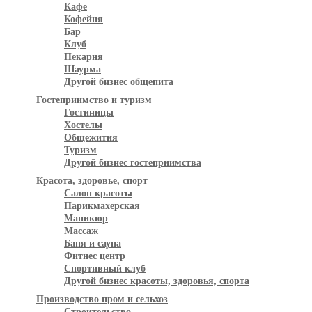
Кафе
Кофейня
Бар
Клуб
Пекарня
Шаурма
Другой бизнес общепита
Гостеприимство и туризм
Гостиницы
Хостелы
Общежития
Туризм
Другой бизнес гостеприимства
Красота, здоровье, спорт
Салон красоты
Парикмахерская
Маникюр
Массаж
Баня и сауна
Фитнес центр
Спортивный клуб
Другой бизнес красоты, здоровья, спорта
Производство пром и сельхоз
Строительство