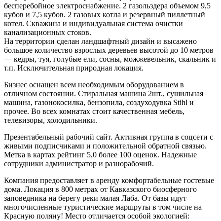
бесперебойное электроснабжение. 2 газольздера объемом 9,5
кубов и 7,5 кубов. 2 газовых котла и резервный пиллетный
котел. Скважина и индивидуальная система очистки
канализационных стоков.
На территории сделан ландшафтный дизайн и высажено
большое количество взрослых деревьев высотой до 10 метров
— кедры, туя, голубые ели, сосны, можжевельник, скальник и
т.п. Исключительная природная локация.
Бизнес оснащен всем необходимым оборудованием в
отличном состоянии. Стиральная машина 2шт., сушильная
машина, газонокосилка, бензопила, создуходувка Stihl и
прочее. Во всех комнатах стоит качественная мебель,
телевизоры, холодильники.
Презентабельный рабочий сайт. Активная группа в соцсети с
живыми подписчиками и положительной обратной связью.
Метка в картах рейтинг 5,0 более 100 оценок. Надежные
сотрудники администратор и разнорабочий.
Компания предоставляет в аренду комфортабельные гостевые
дома. Локация в 800 метрах от Кавказского биосферного
заповедника на берегу реки малая Лаба. От базы идут
многочисленные туристические маршруты в том числе на
Красную поляну! Место отличается особой экологией: