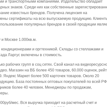
ми и транспортными компаниями. Издательство обладает
арных знаков. Среди них как собственные зарегистрирован
ование известных брендов. Получена лицензия на
лены сертификаты на всю выпускаемую продукцию. Клиент
спользование популярных брендов в своей продукции явля
 и Москве 1.000кв.м.
кондиционерами и оргтехникой. Склады со стеллажами и
ада Ларгус включены в стоимость.
ко рабочих групп в соц сетях. Свой канал на видеоресурсн
ео. Магазин на ВБ более 450 товаров, 60.000 оценок, рейт
.9. Яндекс Маркет более 500 карточек товаров. Около 20
дукцию. База постоянных оптовых покупателей по всей РФ
ников более 40 человек. Менеджеры по продажам,
неры.
00руб/мес. Вся выручка приходит на расчетный счет и