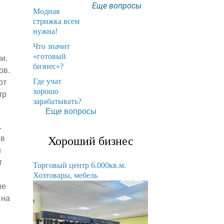
Еще вопросы
Модная
стрижка всем
нужна!
​Что значит
«готовый
и.
бизнес»?
ов.
​Где учат
ют
хорошо
тр
зарабатывать?
Еще вопросы
.
 в
Хороший бизнес
и
т
Торговый центр 6.000кв.м.
Хозтовары, мебель
ые
 на