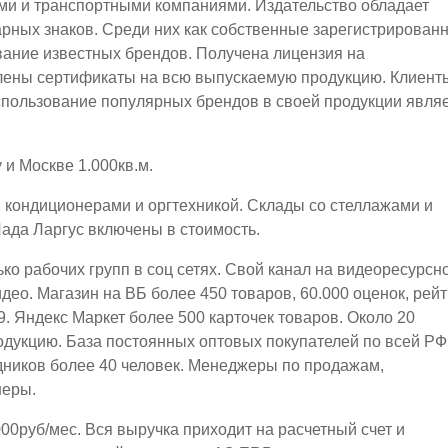
ми и транспортными компаниями. Издательство обладает
арных знаков. Среди них как собственные зарегистрирован
ование известных брендов. Получена лицензия на
лены сертификаты на всю выпускаемую продукцию. Клиент
спользование популярных брендов в своей продукции явля
 и Москве 1.000кв.м.
кондиционерами и оргтехникой. Склады со стеллажами и
ада Ларгус включены в стоимость.
ко рабочих групп в соц сетях. Свой канал на видеоресурсн
ео. Магазин на ВБ более 450 товаров, 60.000 оценок, рейт
.9. Яндекс Маркет более 500 карточек товаров. Около 20
дукцию. База постоянных оптовых покупателей по всей РФ
ников более 40 человек. Менеджеры по продажам,
неры.
00руб/мес. Вся выручка приходит на расчетный счет и