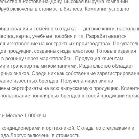
ельство в Ростове-на-Дону. Высокая выручка компании
00руб включены в стоимость бизнеса. Компания успешно
образования и семейного отдыха — детские книги, настоль
чества, карты, учебные пособия и т.п. Разрабатывается
тся изготовление на контрактных производствах. Покупател
дов продукции, созданных издательством. Готовые изделия
и в розницу через маркетплейсы. Продукция клиентам
ми и транспортными компаниями. Издательство обладает
арных знаков. Среди них как собственные зарегистрирован
ование известных брендов. Получена лицензия на
лены сертификаты на всю выпускаемую продукцию. Клиент
спользование популярных брендов в своей продукции явля
 и Москве 1.000кв.м.
кондиционерами и оргтехникой. Склады со стеллажами и
ада Ларгус включены в стоимость.