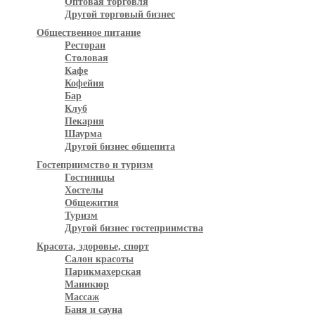
Оптовая торговля
Другой торговый бизнес
Общественное питание
Ресторан
Столовая
Кафе
Кофейня
Бар
Клуб
Пекарня
Шаурма
Другой бизнес общепита
Гостеприимство и туризм
Гостиницы
Хостелы
Общежития
Туризм
Другой бизнес гостеприимства
Красота, здоровье, спорт
Салон красоты
Парикмахерская
Маникюр
Массаж
Баня и сауна