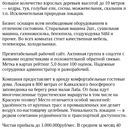
большое количество взрослых деревьев высотой до 10 метров
— кедры, туя, голубые ели, сосны, можжевельник, скальник и
т.п. Исключительная природная локация.
Бизнес оснащен всем необходимым оборудованием в
отличном состоянии. Стиральная машина 2шт., сушильная
машина, газонокосилка, бензопила, создуходувка Stihl и
прочее. Во всех комнатах стоит качественная мебель,
телевизоры, холодильники.
Презентабельный рабочий сайт. Активная группа в соцсети с
живыми подписчиками и положительной обратной связью.
Метка в картах рейтинг 5,0 более 100 оценок. Надежные
сотрудники администратор и разнорабочий.
Компания предоставляет в аренду комфортабельные гостевые
дома. Локация в 800 метрах от Кавказского биосферного
заповедника на берегу реки малая Лаба. От базы идут
многочисленные туристические маршруты в том числе на
Красную поляну! Место отличается особой экологией:
удалённость от крупных трасс и промышленных зон делает
воздух по-настоящему целебным. Уникальность локации — в
редком сочетании уединённости и транспортной доступности.
Чистая прибыль до 1.000.000руб/мес. В среднем за месяц 40