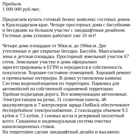
Прибыль
1 000 000 руб./мес.
Предлагаем купить готовый бизнес комплекс гостевых домов
в Краснодарском крае. Четыре просторных дома с бассейнами
и беседками на большом участке с ландшафтным дизайном.
Гостевые дома успешно работают уже 10 лет!
Четыре дома площадью от 90кв.м. до 190кв.м. Две
утепленные и две открытые беседки. Бассейн. Мангальные
зоны и детская площадка. Просторный земельный участок 67
соток. Земельные участки и дома официально
зарегитстрированы в ЕГРН и передаются в собственность
покупателя. Хорошее состояние помещений. Хороший ремонт
и премиальные интерьеры. В домах установлены камины.
Система видеонаблюдения по территории. Парковка для
автомобилей на собственной охраняемой территории.
Удобная подъездная дорога. Все коммуникации автономные.
Электростанция на ручье, 31 солнечная панель, 48
аккумуляторов и 7 контролеров заряда OutBack обеспечивают
бесперебойное электроснабжение. 2 газольздера объемом 9,5
кубов и 7,5 кубов. 2 газовых котла и резервный пиллетный
котел. Скважина и индивидуальная система очистки
канализационных стоков.
На территории сделан ландшафтный дизайн и высажено