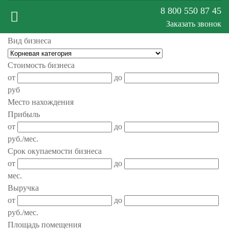
8 800 550 87 45
Заказать звонок
Вид бизнеса
Меню
Стоимость бизнеса
от
до
сайта
руб
Место нахождения
Прибыль
от
до
руб./мес.
Срок окупаемости бизнеса
от
до
мес.
Выручка
от
до
руб./мес.
Площадь помещения