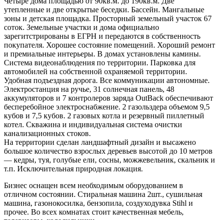
Четыре дома площадью от 90кв.м. до 190кв.м. Две
утепленные и две открытые беседки. Бассейн. Мангальные
зоны и детская площадка. Просторный земельный участок 67
соток. Земельные участки и дома официально
зарегитстрированы в ЕГРН и передаются в собственность
покупателя. Хорошее состояние помещений. Хороший ремонт
и премиальные интерьеры. В домах установлены камины.
Система видеонаблюдения по территории. Парковка для
автомобилей на собственной охраняемой территории.
Удобная подъездная дорога. Все коммуникации автономные.
Электростанция на ручье, 31 солнечная панель, 48
аккумуляторов и 7 контролеров заряда OutBack обеспечивают
бесперебойное электроснабжение. 2 газольздера объемом 9,5
кубов и 7,5 кубов. 2 газовых котла и резервный пиллетный
котел. Скважина и индивидуальная система очистки
канализационных стоков.
На территории сделан ландшафтный дизайн и высажено
большое количество взрослых деревьев высотой до 10 метров
— кедры, туя, голубые ели, сосны, можжевельник, скальник и
т.п. Исключительная природная локация.
Бизнес оснащен всем необходимым оборудованием в
отличном состоянии. Стиральная машина 2шт., сушильная
машина, газонокосилка, бензопила, создуходувка Stihl и
прочее. Во всех комнатах стоит качественная мебель,