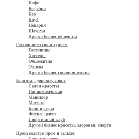
Кафе
Кофейня
Бар
Клуб
Пекарня
Шаурма
Другой бизнес общепита
Гостеприимство и туризм
Гостиницы
Хостелы
Общежития
Туризм
Другой бизнес гостеприимства
Красота, здоровье, спорт
Салон красоты
Парикмахерская
Маникюр
Массаж
Баня и сауна
Фитнес центр
Спортивный клуб
Другой бизнес красоты, здоровья, спорта
Производство пром и сельхоз
Строительство