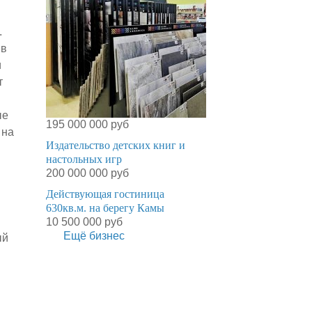
.
 в
и
т
ые
195 000 000 руб
 на
Издательство детских книг и
настольных игр
200 000 000 руб
Действующая гостиница
630кв.м. на берегу Камы
10 500 000 руб
Ещё бизнес
ый