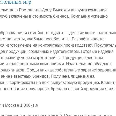
стольных игр
ельство в Ростове-на-Дону. Высокая выручка компании
00руб включены в стоимость бизнеса. Компания успешно
образования и семейного отдыха — детские книги, настоль
чества, карты, учебные пособия и т.п. Разрабатывается
тся изготовление на контрактных производствах. Покупател
дов продукции, созданных издательством. Готовые изделия
и в розницу через маркетплейсы. Продукция клиентам
ми и транспортными компаниями. Издательство обладает
арных знаков. Среди них как собственные зарегистрирован
ование известных брендов. Получена лицензия на
лены сертификаты на всю выпускаемую продукцию. Клиент
спользование популярных брендов в своей продукции явля
 и Москве 1.000кв.м.
кондиционерами и оргтехникой. Склады со стеллажами и