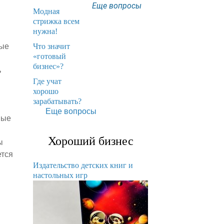
Еще вопросы
Модная
стрижка всем
нужна!
​Что значит
ные
«готовый
бизнес»?
ь
​Где учат
хорошо
зарабатывать?
Еще вопросы
ные
Хороший бизнес
ы
ется
Издательство детских книг и
настольных игр