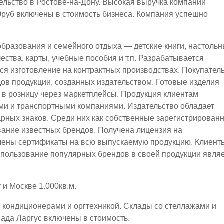
ельство в Ростове-на-Дону. Высокая выручка компании
00руб включены в стоимость бизнеса. Компания успешно
образования и семейного отдыха — детские книги, настоль
чества, карты, учебные пособия и т.п. Разрабатывается
тся изготовление на контрактных производствах. Покупател
дов продукции, созданных издательством. Готовые изделия
и в розницу через маркетплейсы. Продукция клиентам
ми и транспортными компаниями. Издательство обладает
арных знаков. Среди них как собственные зарегистрирован
ование известных брендов. Получена лицензия на
лены сертификаты на всю выпускаемую продукцию. Клиент
спользование популярных брендов в своей продукции явля
 и Москве 1.000кв.м.
кондиционерами и оргтехникой. Склады со стеллажами и
ада Ларгус включены в стоимость.