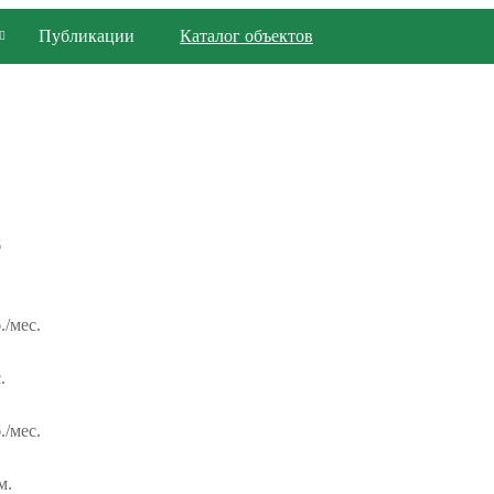
Публикации
Каталог объектов
б
./мес.
.
./мес.
м.