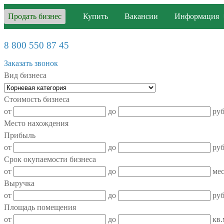
Продать бизнес
Купить
Вакансии
Информация
8 800 550 87 45
Заказать звонок
Вид бизнеса
Стоимость бизнеса
от
до
ру
Место нахождения
Прибыль
от
до
руб
Срок окупаемости бизнеса
от
до
мес
Выручка
от
до
руб
Площадь помещения
от
до
кв.