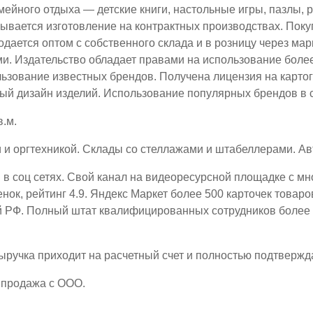
ейного отдыха — детские книги, настольные игры, пазлы, р
азывается изготовление на контрактных производствах. Пок
одается оптом с собственного склада и в розницу через ма
 Издательство обладает правами на использование более 
ользование известных брендов. Получена лицензия на кар
ый дизайн изделий. Использование популярных брендов в 
.м.
 оргтехникой. Склады со стеллажами и штабеллерами. Авт
 в соц сетях. Свой канал на видеоресурсной площадке с м
оценок, рейтинг 4.9. Яндекс Маркет более 500 карточек тов
й РФ. Полный штат квалифицированных сотрудников более 
ыручка приходит на расчетный счет и полностью подтвержд
 продажа с ООО.