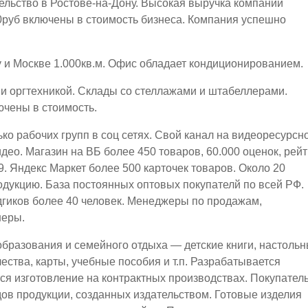
ельство в Ростове-на-Дону. Высокая выручка компании
00руб включены в стоимость бизнеса. Компания успешно
 и Москве 1.000кв.м. Офис обладает кондиционированием.
 оргтехникой. Склады со стеллажами и штабеллерами.
ючены в стоимость.
ко рабочих групп в соц сетях. Свой канал на видеоресурсн
ео. Магазин на ВБ более 450 товаров, 60.000 оценок, рейт
.9. Яндекс Маркет более 500 карточек товаров. Около 20
дукцию. База постоянных оптовых покупателй по всей РФ.
гиков более 40 человек. Менеджеры по продажам,
неры.
образования и семейного отдыха — детские книги, настоль
чества, карты, учебные пособия и т.п. Разрабатывается
тся изготовление на контрактных производствах. Покупател
дов продукции, созданных издательством. Готовые изделия