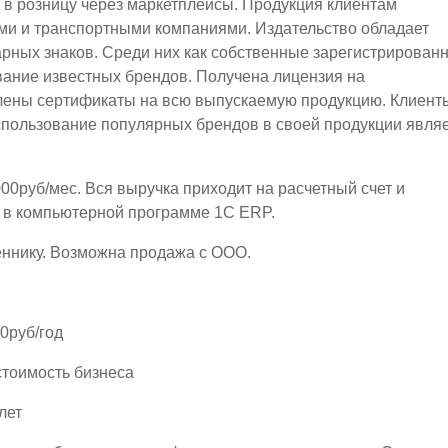
и в розницу через маркетплейсы. Продукция клиентам
ми и транспортными компаниями. Издательство обладает
арных знаков. Среди них как собственные зарегистрирован
ование известных брендов. Получена лицензия на
лены сертификаты на всю выпускаемую продукцию. Клиент
спользование популярных брендов в своей продукции явля
00руб/мес. Вся выручка приходит на расчетный счет и
я в компьютерной программе 1С ЕRP.
еннику. Возможна продажа с ООО.
0руб/год
стоимость бизнеса
лет